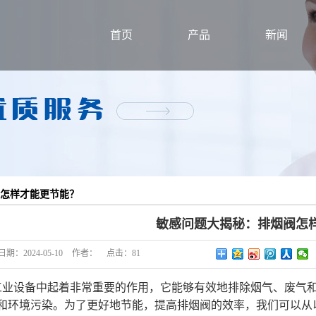
首页
产品
新闻
风机
公司新闻
防火阀
行业新闻
铝风口
技术知识
排烟阀
混流式风机
怎样才能更节能？
柜式离心风机
敏感问题大揭秘：排烟阀怎
轴流式通风机
日期：
2024-05-10
作者：
点击：
81
混流式送风机
低噪声屋顶通风机
工业设备中起着非常重要的作用，它能够有效地排除烟气、废气
和环境污染。为了更好地节能，提高排烟阀的效率，我们可以从
柜式离心消防送风机