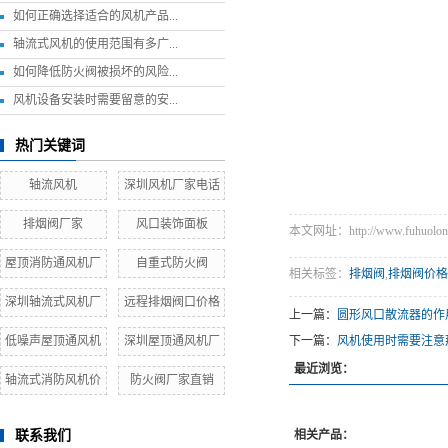
如何正确选择适合的风机产品...
轴流式风机的使用范围有多广...
如何降低防火阀被损坏的风险...
风机设备安装时需要留意的安...
热门关键词
轴流风机
深圳风机厂家电话
排烟阀厂家
风口装饰面板
本文网址：http://www.fuhuolong.
屋顶消防通风机厂
自重式防火阀
相关标签：
排烟阀
,
排烟阀价格
深圳轴流式风机厂
远程排烟阀口价格
上一篇：
圆形风口散流器的作
低噪声屋顶通风机
深圳屋顶通风机厂
下一篇：
风机使用时需要注意
最近浏览：
轴流式消防风机价
防火阀厂家直销
联系我们
相关产品：