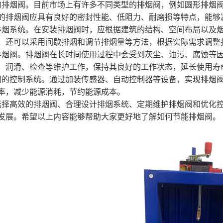
的排烟阀。目前市场上有许多不同类型的排烟阀，例如圆形排烟
消防高温排烟轴流风机
的排烟阀应具有良好的密封性能、低阻力、耐磨损等特点，能够
柜式离心后倾排油烟风机
排烟系统。在安装排烟阀时，应根据建筑的结构、空间布局以及
，还可以采用间歇排烟和调节排烟量等方法，根据实际需求调整
排烟阀。排烟阀在长时间使用过程中会受到灰尘、油污、腐蚀等
、润滑、检查等维护工作，保持其良好的工作状态，延长使用寿
阀的控制系统。通过加装传感器、自动控制器等设备，实现排烟
率，减少能源消耗，节约能源成本。
选择高效的排烟阀、合理设计排烟系统、定期维护排烟阀和优化
发展。希望以上内容能够帮助大家更好地了解如何节能排烟阀。