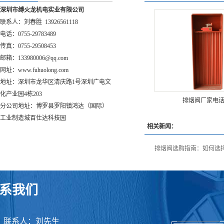
深圳市缚火龙机电实业有限公司
联系人：刘春胜 13926561118
电话：0755-29783489
传真：0755-29508453
邮箱：133980006@qq.com
网址：
www.fuhuolong.com
地址：深圳市龙华区清庆路1号深圳广电文
化产业园4栋203
排烟阀厂家电
分公司地址：博罗县罗阳镇鸿达（国际）
工业制造城百仕达科技园
相关新闻：
排烟阀选购指南：如何选
系我们
联系人：刘先生